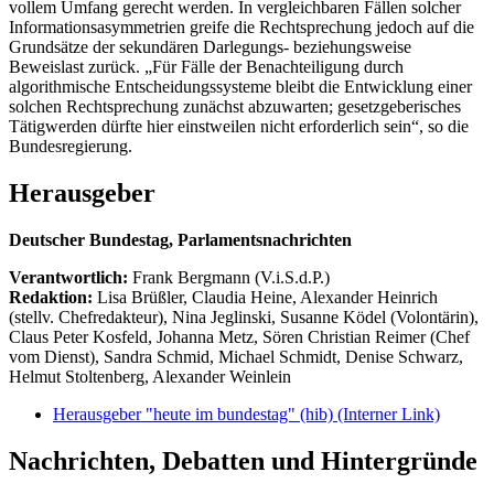
vollem Umfang gerecht werden. In vergleichbaren Fällen solcher
Informationsasymmetrien greife die Rechtsprechung jedoch auf die
Grundsätze der sekundären Darlegungs- beziehungsweise
Beweislast zurück. „Für Fälle der Benachteiligung durch
algorithmische Entscheidungssysteme bleibt die Entwicklung einer
solchen Rechtsprechung zunächst abzuwarten; gesetzgeberisches
Tätigwerden dürfte hier einstweilen nicht erforderlich sein“, so die
Bundesregierung.
Herausgeber
Deutscher Bundestag, Parlamentsnachrichten
Verantwortlich:
Frank Bergmann (V.i.S.d.P.)
Redaktion:
Lisa Brüßler, Claudia Heine, Alexander Heinrich
(stellv. Chefredakteur), Nina Jeglinski,
Susanne Ködel (Volontärin),
Claus Peter Kosfeld, Johanna Metz, Sören Christian Reimer (Chef
vom Dienst), Sandra Schmid, Michael Schmidt, Denise Schwarz,
Helmut Stoltenberg, Alexander Weinlein
Herausgeber "heute im bundestag" (hib)
(Interner Link)
Nachrichten, Debatten und Hintergründe