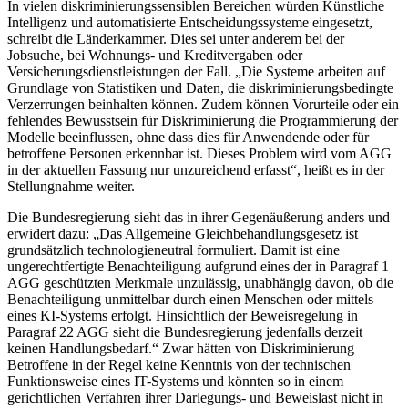
In vielen diskriminierungssensiblen Bereichen würden Künstliche
Intelligenz und automatisierte Entscheidungssysteme eingesetzt,
schreibt die Länderkammer. Dies sei unter anderem bei der
Jobsuche, bei Wohnungs- und Kreditvergaben oder
Versicherungsdienstleistungen der Fall. „Die Systeme arbeiten auf
Grundlage von Statistiken und Daten, die diskriminierungsbedingte
Verzerrungen beinhalten können. Zudem können Vorurteile oder ein
fehlendes Bewusstsein für Diskriminierung die Programmierung der
Modelle beeinflussen, ohne dass dies für Anwendende oder für
betroffene Personen erkennbar ist. Dieses Problem wird vom AGG
in der aktuellen Fassung nur unzureichend erfasst“, heißt es in der
Stellungnahme weiter.
Die Bundesregierung sieht das in ihrer Gegenäußerung anders und
erwidert dazu: „Das Allgemeine Gleichbehandlungsgesetz ist
grundsätzlich technologieneutral formuliert. Damit ist eine
ungerechtfertigte Benachteiligung aufgrund eines der in Paragraf 1
AGG geschützten Merkmale unzulässig, unabhängig davon, ob die
Benachteiligung unmittelbar durch einen Menschen oder mittels
eines KI-Systems erfolgt. Hinsichtlich der Beweisregelung in
Paragraf 22 AGG sieht die Bundesregierung jedenfalls derzeit
keinen Handlungsbedarf.“ Zwar hätten von Diskriminierung
Betroffene in der Regel keine Kenntnis von der technischen
Funktionsweise eines IT-Systems und könnten so in einem
gerichtlichen Verfahren ihrer Darlegungs- und Beweislast nicht in