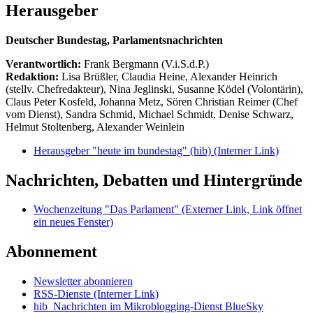
Herausgeber
Deutscher Bundestag, Parlamentsnachrichten
Verantwortlich:
Frank Bergmann (V.i.S.d.P.)
Redaktion:
Lisa Brüßler, Claudia Heine, Alexander Heinrich
(stellv. Chefredakteur), Nina Jeglinski,
Susanne Ködel (Volontärin),
Claus Peter Kosfeld, Johanna Metz, Sören Christian Reimer (Chef
vom Dienst), Sandra Schmid, Michael Schmidt, Denise Schwarz,
Helmut Stoltenberg, Alexander Weinlein
Herausgeber "heute im bundestag" (hib)
(Interner Link)
Nachrichten, Debatten und Hintergründe
Wochenzeitung "Das Parlament"
(Externer Link, Link öffnet
ein neues Fenster)
Abonnement
Newsletter abonnieren
RSS-Dienste
(Interner Link)
hib_Nachrichten im Mikroblogging-Dienst BlueSky