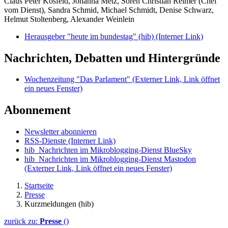
Claus Peter Kosfeld, Johanna Metz, Sören Christian Reimer (Chef
vom Dienst), Sandra Schmid, Michael Schmidt, Denise Schwarz,
Helmut Stoltenberg, Alexander Weinlein
Herausgeber "heute im bundestag" (hib)
(Interner Link)
Nachrichten, Debatten und Hintergründe
Wochenzeitung "Das Parlament"
(Externer Link, Link öffnet
ein neues Fenster)
Abonnement
Newsletter abonnieren
RSS-Dienste
(Interner Link)
hib_Nachrichten im Mikroblogging-Dienst BlueSky
hib_Nachrichten im Mikroblogging-Dienst Mastodon
(Externer Link, Link öffnet ein neues Fenster)
Startseite
Presse
Kurzmeldungen (hib)
zurück zu:
Presse
()