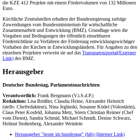
die KZE 412 Projekte mit einem Fördervolumen von 132 Millionen
Euro.
Kirchliche Zentralstellen erhalten der Bundesregierung zufolge
Zuwendungen vom Bundesministerium für wirtschaftliche
Zusammenarbeit und Entwicklung (BMZ). Grundlage seien die
Vorgaben und Bedingungen der öffentlich einsehbaren
Förderrichtlinie zu Verfahren der Förderung entwicklungswichtiger
Vorhaben der Kirchen in Entwicklungsländern. Für Angaben zu den
einzelnen Projekten verweist sie auf das
Transparenzportal
(Externer
Link)
des BMZ.
Herausgeber
Deutscher Bundestag, Parlamentsnachrichten
Verantwortlich:
Frank Bergmann (V.i.S.d.P.)
Redaktion:
Lisa Brüßler, Claudia Heine, Alexander Heinrich
(stellv. Chefredakteur), Nina Jeglinski,
Susanne Ködel (Volontärin),
Claus Peter Kosfeld, Johanna Metz, Sören Christian Reimer (Chef
vom Dienst), Sandra Schmid, Michael Schmidt, Denise Schwarz,
Helmut Stoltenberg, Alexander Weinlein
Herausgeber "heute im bundestag" (hib)
(Interner Link)