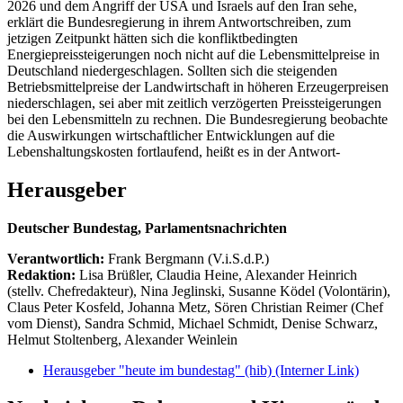
2026 und dem Angriff der USA und Israels auf den Iran sehe,
erklärt die Bundesregierung in ihrem Antwortschreiben, zum
jetzigen Zeitpunkt hätten sich die konfliktbedingten
Energiepreissteigerungen noch nicht auf die Lebensmittelpreise in
Deutschland niedergeschlagen. Sollten sich die steigenden
Betriebsmittelpreise der Landwirtschaft in höheren Erzeugerpreisen
niederschlagen, sei aber mit zeitlich verzögerten Preissteigerungen
bei den Lebensmitteln zu rechnen. Die Bundesregierung beobachte
die Auswirkungen wirtschaftlicher Entwicklungen auf die
Lebenshaltungskosten fortlaufend, heißt es in der Antwort-
Herausgeber
Deutscher Bundestag, Parlamentsnachrichten
Verantwortlich:
Frank Bergmann (V.i.S.d.P.)
Redaktion:
Lisa Brüßler, Claudia Heine, Alexander Heinrich
(stellv. Chefredakteur), Nina Jeglinski,
Susanne Ködel (Volontärin),
Claus Peter Kosfeld, Johanna Metz, Sören Christian Reimer (Chef
vom Dienst), Sandra Schmid, Michael Schmidt, Denise Schwarz,
Helmut Stoltenberg, Alexander Weinlein
Herausgeber "heute im bundestag" (hib)
(Interner Link)