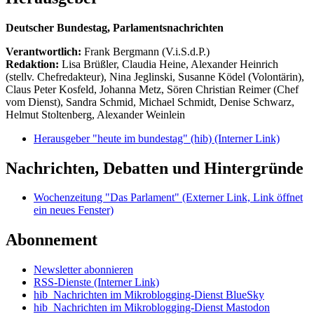
Deutscher Bundestag, Parlamentsnachrichten
Verantwortlich:
Frank Bergmann (V.i.S.d.P.)
Redaktion:
Lisa Brüßler, Claudia Heine, Alexander Heinrich
(stellv. Chefredakteur), Nina Jeglinski,
Susanne Ködel (Volontärin),
Claus Peter Kosfeld, Johanna Metz, Sören Christian Reimer (Chef
vom Dienst), Sandra Schmid, Michael Schmidt, Denise Schwarz,
Helmut Stoltenberg, Alexander Weinlein
Herausgeber "heute im bundestag" (hib)
(Interner Link)
Nachrichten, Debatten und Hintergründe
Wochenzeitung "Das Parlament"
(Externer Link, Link öffnet
ein neues Fenster)
Abonnement
Newsletter abonnieren
RSS-Dienste
(Interner Link)
hib_Nachrichten im Mikroblogging-Dienst BlueSky
hib_Nachrichten im Mikroblogging-Dienst Mastodon