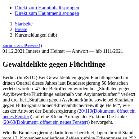
Direkt zum Hauptinhalt springen
Direkt zum Hauptmenü springen
Startseite
Presse
Kurzmeldungen (hib)
zurück zu:
Presse
()
01.12.2021
Inneres und Heimat — Antwort — hib 1111/2021
Gewaltdelikte gegen Flüchtlinge
Berlin: (hib/STO) Bei Gewaltdelikten gegen Flüchtlinge sind im
dritten Quartal dieses Jahres laut Bundesregierung 50 Menschen
verletzt worden. 47 der Betroffenen wurden bei „Straftaten gegen
Asylbewerber/Flüchtlinge außerhalb von Asylunterkünften“ verletzt
und drei bei „Straftaten gegen Asylunterkünfte sowie bei Straftaten
gegen Hilfsorganisationen/Ehrenamtliche/freiwillige Helfer“, wie
aus der Antwort der Bundesregierung (
20/119
(Dokument, öffnet ein
neues Fenster)
) auf eine Kleine Anfrage der Fraktion Die Linke
(
20/63
(Dokument, öffnet ein neues Fenster)
) hervorgeht.
Wie die Bundesregierung darin ferner berichtet, lagen ihr mit Stand
vom 17. November vorläufigen Zahlen zufolge Erkenntnisse zu 252