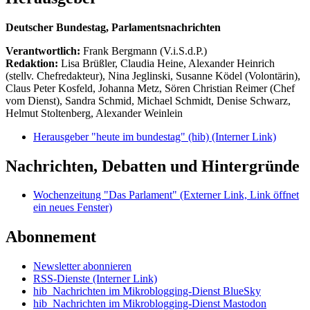
Deutscher Bundestag, Parlamentsnachrichten
Verantwortlich:
Frank Bergmann (V.i.S.d.P.)
Redaktion:
Lisa Brüßler, Claudia Heine, Alexander Heinrich
(stellv. Chefredakteur), Nina Jeglinski,
Susanne Ködel (Volontärin),
Claus Peter Kosfeld, Johanna Metz, Sören Christian Reimer (Chef
vom Dienst), Sandra Schmid, Michael Schmidt, Denise Schwarz,
Helmut Stoltenberg, Alexander Weinlein
Herausgeber "heute im bundestag" (hib)
(Interner Link)
Nachrichten, Debatten und Hintergründe
Wochenzeitung "Das Parlament"
(Externer Link, Link öffnet
ein neues Fenster)
Abonnement
Newsletter abonnieren
RSS-Dienste
(Interner Link)
hib_Nachrichten im Mikroblogging-Dienst BlueSky
hib_Nachrichten im Mikroblogging-Dienst Mastodon