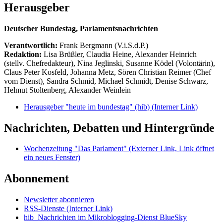
Herausgeber
Deutscher Bundestag, Parlamentsnachrichten
Verantwortlich:
Frank Bergmann (V.i.S.d.P.)
Redaktion:
Lisa Brüßler, Claudia Heine, Alexander Heinrich
(stellv. Chefredakteur), Nina Jeglinski,
Susanne Ködel (Volontärin),
Claus Peter Kosfeld, Johanna Metz, Sören Christian Reimer (Chef
vom Dienst), Sandra Schmid, Michael Schmidt, Denise Schwarz,
Helmut Stoltenberg, Alexander Weinlein
Herausgeber "heute im bundestag" (hib)
(Interner Link)
Nachrichten, Debatten und Hintergründe
Wochenzeitung "Das Parlament"
(Externer Link, Link öffnet
ein neues Fenster)
Abonnement
Newsletter abonnieren
RSS-Dienste
(Interner Link)
hib_Nachrichten im Mikroblogging-Dienst BlueSky