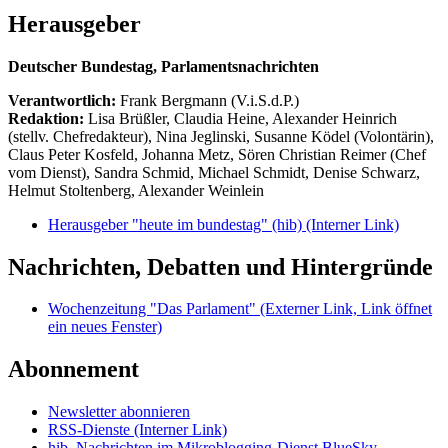
Herausgeber
Deutscher Bundestag, Parlamentsnachrichten
Verantwortlich:
Frank Bergmann (V.i.S.d.P.)
Redaktion:
Lisa Brüßler, Claudia Heine, Alexander Heinrich
(stellv. Chefredakteur), Nina Jeglinski,
Susanne Ködel (Volontärin),
Claus Peter Kosfeld, Johanna Metz, Sören Christian Reimer (Chef
vom Dienst), Sandra Schmid, Michael Schmidt, Denise Schwarz,
Helmut Stoltenberg, Alexander Weinlein
Herausgeber "heute im bundestag" (hib)
(Interner Link)
Nachrichten, Debatten und Hintergründe
Wochenzeitung "Das Parlament"
(Externer Link, Link öffnet
ein neues Fenster)
Abonnement
Newsletter abonnieren
RSS-Dienste
(Interner Link)
hib_Nachrichten im Mikroblogging-Dienst BlueSky