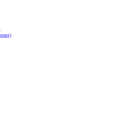
)
nster)