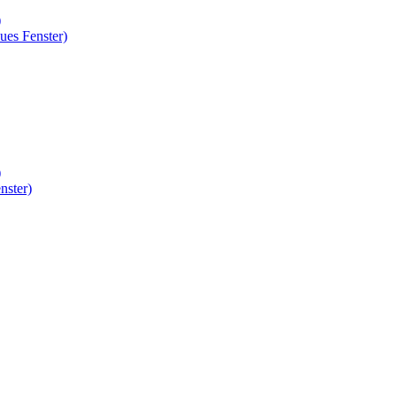
)
ues Fenster)
)
nster)