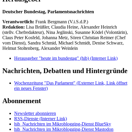
Deutscher Bundestag, Parlamentsnachrichten
Verantwortlich:
Frank Bergmann (V.i.S.d.P.)
Redaktion:
Lisa Brüßler, Claudia Heine, Alexander Heinrich
(stellv. Chefredakteur), Nina Jeglinski,
Susanne Ködel (Volontärin),
Claus Peter Kosfeld, Johanna Metz, Sören Christian Reimer (Chef
vom Dienst), Sandra Schmid, Michael Schmidt, Denise Schwarz,
Helmut Stoltenberg, Alexander Weinlein
Herausgeber "heute im bundestag" (hib)
(Interner Link)
Nachrichten, Debatten und Hintergründe
Wochenzeitung "Das Parlament"
(Externer Link, Link öffnet
ein neues Fenster)
Abonnement
Newsletter abonnieren
RSS-Dienste
(Interner Link)
hib_Nachrichten im Mikroblogging-Dienst BlueSky
hib_Nachrichten im Mikroblogging-Dienst Mastodon