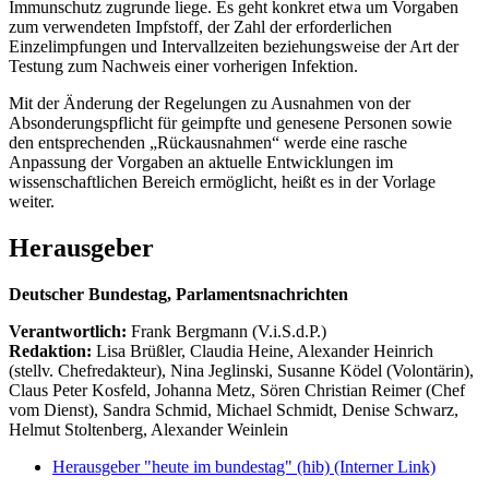
Immunschutz zugrunde liege. Es geht konkret etwa um Vorgaben
zum verwendeten Impfstoff, der Zahl der erforderlichen
Einzelimpfungen und Intervallzeiten beziehungsweise der Art der
Testung zum Nachweis einer vorherigen Infektion.
Mit der Änderung der Regelungen zu Ausnahmen von der
Absonderungspflicht für geimpfte und genesene Personen sowie
den entsprechenden „Rückausnahmen“ werde eine rasche
Anpassung der Vorgaben an aktuelle Entwicklungen im
wissenschaftlichen Bereich ermöglicht, heißt es in der Vorlage
weiter.
Herausgeber
Deutscher Bundestag, Parlamentsnachrichten
Verantwortlich:
Frank Bergmann (V.i.S.d.P.)
Redaktion:
Lisa Brüßler, Claudia Heine, Alexander Heinrich
(stellv. Chefredakteur), Nina Jeglinski,
Susanne Ködel (Volontärin),
Claus Peter Kosfeld, Johanna Metz, Sören Christian Reimer (Chef
vom Dienst), Sandra Schmid, Michael Schmidt, Denise Schwarz,
Helmut Stoltenberg, Alexander Weinlein
Herausgeber "heute im bundestag" (hib)
(Interner Link)