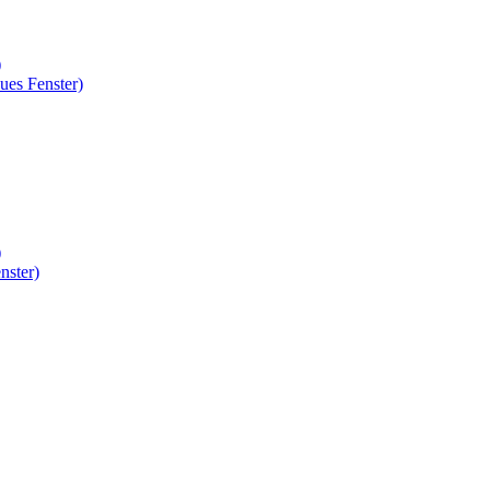
)
ues Fenster)
)
nster)