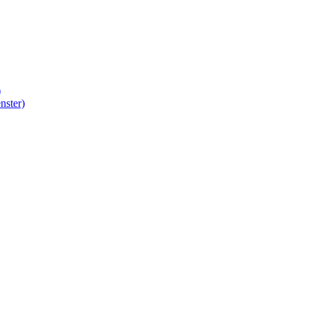
)
nster)