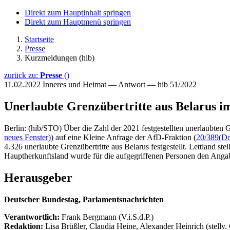
Direkt zum Hauptinhalt springen
Direkt zum Hauptmenü springen
Startseite
Presse
Kurzmeldungen (hib)
zurück zu:
Presse
()
11.02.2022
Inneres und Heimat — Antwort — hib 51/2022
Unerlaubte Grenzübertritte aus Belarus i
Berlin: (hib/STO) Über die Zahl der 2021 festgestellten unerlaubten G
neues Fenster)
) auf eine Kleine Anfrage der AfD-Fraktion (
20/389
(Do
4.326 unerlaubte Grenzübertritte aus Belarus festgestellt. Lettland s
Hauptherkunftsland wurde für die aufgegriffenen Personen den Angab
Herausgeber
Deutscher Bundestag, Parlamentsnachrichten
Verantwortlich:
Frank Bergmann (V.i.S.d.P.)
Redaktion:
Lisa Brüßler, Claudia Heine, Alexander Heinrich (stellv.