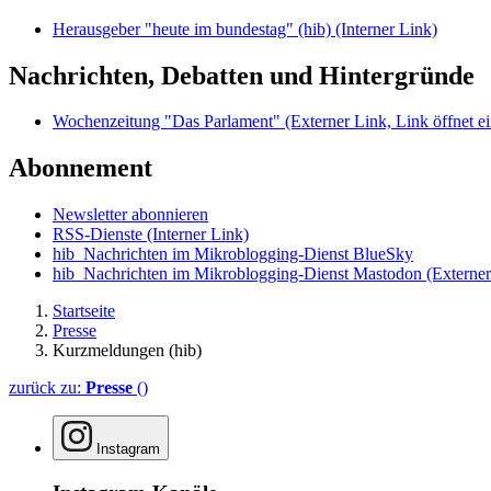
Herausgeber "heute im bundestag" (hib)
(Interner Link)
Nachrichten, Debatten und Hintergründe
Wochenzeitung "Das Parlament"
(Externer Link, Link öffnet ei
Abonnement
Newsletter abonnieren
RSS-Dienste
(Interner Link)
hib_Nachrichten im Mikroblogging-Dienst BlueSky
hib_Nachrichten im Mikroblogging-Dienst Mastodon
(Externer
Startseite
Presse
Kurzmeldungen (hib)
zurück zu:
Presse
()
Instagram