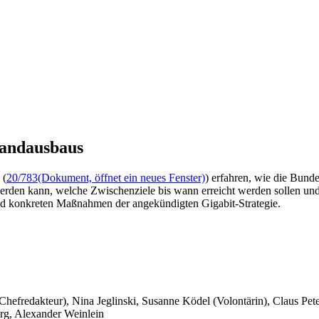
bandausbaus
 (
20/783
(Dokument, öffnet ein neues Fenster)
) erfahren, wie die Bund
 werden kann, welche Zwischenziele bis wann erreicht werden sollen un
und konkreten Maßnahmen der angekündigten Gigabit-Strategie.
 Chefredakteur), Nina Jeglinski,
Susanne Ködel (Volontärin),
Claus Pet
rg, Alexander Weinlein