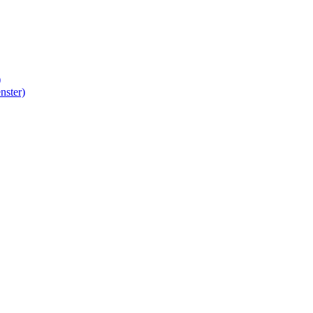
)
nster)