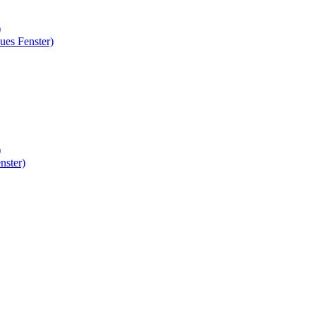
)
ues Fenster)
)
nster)