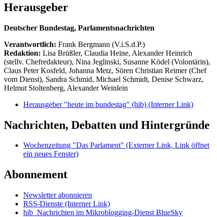
Herausgeber
Deutscher Bundestag, Parlamentsnachrichten
Verantwortlich:
Frank Bergmann (V.i.S.d.P.)
Redaktion:
Lisa Brüßler, Claudia Heine, Alexander Heinrich
(stellv. Chefredakteur), Nina Jeglinski,
Susanne Ködel (Volontärin),
Claus Peter Kosfeld, Johanna Metz, Sören Christian Reimer (Chef
vom Dienst), Sandra Schmid, Michael Schmidt, Denise Schwarz,
Helmut Stoltenberg, Alexander Weinlein
Herausgeber "heute im bundestag" (hib)
(Interner Link)
Nachrichten, Debatten und Hintergründe
Wochenzeitung "Das Parlament"
(Externer Link, Link öffnet
ein neues Fenster)
Abonnement
Newsletter abonnieren
RSS-Dienste
(Interner Link)
hib_Nachrichten im Mikroblogging-Dienst BlueSky