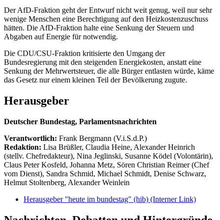
Der AfD-Fraktion geht der Entwurf nicht weit genug, weil nur sehr
wenige Menschen eine Berechtigung auf den Heizkostenzuschuss
hätten. Die AfD-Fraktion halte eine Senkung der Steuern und
Abgaben auf Energie für notwendig.
Die CDU/CSU-Fraktion kritisierte den Umgang der
Bundesregierung mit den steigenden Energiekosten, anstatt eine
Senkung der Mehrwertsteuer, die alle Bürger entlasten würde, käme
das Gesetz nur einem kleinen Teil der Bevölkerung zugute.
Herausgeber
Deutscher Bundestag, Parlamentsnachrichten
Verantwortlich:
Frank Bergmann (V.i.S.d.P.)
Redaktion:
Lisa Brüßler, Claudia Heine, Alexander Heinrich
(stellv. Chefredakteur), Nina Jeglinski,
Susanne Ködel (Volontärin),
Claus Peter Kosfeld, Johanna Metz, Sören Christian Reimer (Chef
vom Dienst), Sandra Schmid, Michael Schmidt, Denise Schwarz,
Helmut Stoltenberg, Alexander Weinlein
Herausgeber "heute im bundestag" (hib)
(Interner Link)
Nachrichten, Debatten und Hintergründe