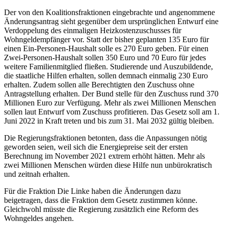
Der von den Koalitionsfraktionen eingebrachte und angenommene
Änderungsantrag sieht gegenüber dem ursprünglichen Entwurf eine
Verdoppelung des einmaligen Heizkostenzuschusses für
Wohngeldempfänger vor. Statt der bisher geplanten 135 Euro für
einen Ein-Personen-Haushalt solle es 270 Euro geben. Für einen
Zwei-Personen-Haushalt sollen 350 Euro und 70 Euro für jedes
weitere Familienmitglied fließen. Studierende und Auszubildende,
die staatliche Hilfen erhalten, sollen demnach einmalig 230 Euro
erhalten. Zudem sollen alle Berechtigten den Zuschuss ohne
Antragstellung erhalten. Der Bund stelle für den Zuschuss rund 370
Millionen Euro zur Verfügung. Mehr als zwei Millionen Menschen
sollen laut Entwurf vom Zuschuss profitieren. Das Gesetz soll am 1.
Juni 2022 in Kraft treten und bis zum 31. Mai 2032 gültig bleiben.
Die Regierungsfraktionen betonten, dass die Anpassungen nötig
geworden seien, weil sich die Energiepreise seit der ersten
Berechnung im November 2021 extrem erhöht hätten. Mehr als
zwei Millionen Menschen würden diese Hilfe nun unbürokratisch
und zeitnah erhalten.
Für die Fraktion Die Linke haben die Änderungen dazu
beigetragen, dass die Fraktion dem Gesetz zustimmen könne.
Gleichwohl müsste die Regierung zusätzlich eine Reform des
Wohngeldes angehen.