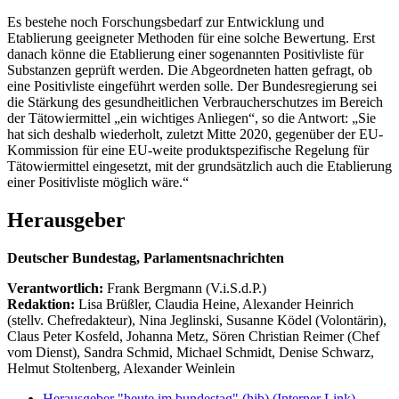
Es bestehe noch Forschungsbedarf zur Entwicklung und
Etablierung geeigneter Methoden für eine solche Bewertung. Erst
danach könne die Etablierung einer sogenannten Positivliste für
Substanzen geprüft werden. Die Abgeordneten hatten gefragt, ob
eine Positivliste eingeführt werden solle. Der Bundesregierung sei
die Stärkung des gesundheitlichen Verbraucherschutzes im Bereich
der Tätowiermittel „ein wichtiges Anliegen“, so die Antwort: „Sie
hat sich deshalb wiederholt, zuletzt Mitte 2020, gegenüber der EU-
Kommission für eine EU-weite produktspezifische Regelung für
Tätowiermittel eingesetzt, mit der grundsätzlich auch die Etablierung
einer Positivliste möglich wäre.“
Herausgeber
Deutscher Bundestag, Parlamentsnachrichten
Verantwortlich:
Frank Bergmann (V.i.S.d.P.)
Redaktion:
Lisa Brüßler, Claudia Heine, Alexander Heinrich
(stellv. Chefredakteur), Nina Jeglinski,
Susanne Ködel (Volontärin),
Claus Peter Kosfeld, Johanna Metz, Sören Christian Reimer (Chef
vom Dienst), Sandra Schmid, Michael Schmidt, Denise Schwarz,
Helmut Stoltenberg, Alexander Weinlein
Herausgeber "heute im bundestag" (hib)
(Interner Link)