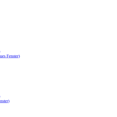
)
ues Fenster)
)
nster)