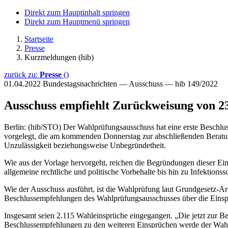
Direkt zum Hauptinhalt springen
Direkt zum Hauptmenü springen
Startseite
Presse
Kurzmeldungen (hib)
zurück zu:
Presse
()
01.04.2022
Bundestagsnachrichten — Ausschuss — hib 149/2022
Ausschuss empfiehlt Zurückweisung von 2
Berlin: (hib/STO) Der Wahlprüfungsausschuss hat eine erste Beschl
vorgelegt, die am kommenden Donnerstag zur abschließenden Beratu
Unzulässigkeit beziehungsweise Unbegründetheit.
Wie aus der Vorlage hervorgeht, reichen die Begründungen dieser Ei
allgemeine rechtliche und politische Vorbehalte bis hin zu Infekt
Wie der Ausschuss ausführt, ist die Wahlprüfung laut Grundgesetz-
Beschlussempfehlungen des Wahlprüfungsausschusses über die Einsp
Insgesamt seien 2.115 Wahleinsprüche eingegangen. „Die jetzt zur Be
Beschlussempfehlungen zu den weiteren Einsprüchen werde der Wahl