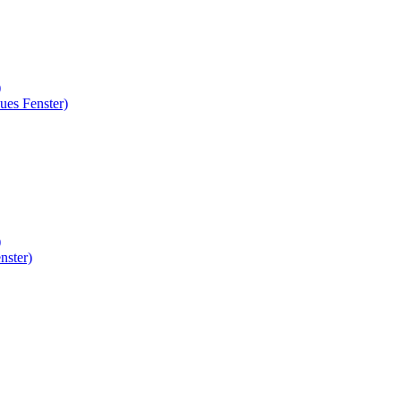
)
ues Fenster)
)
nster)