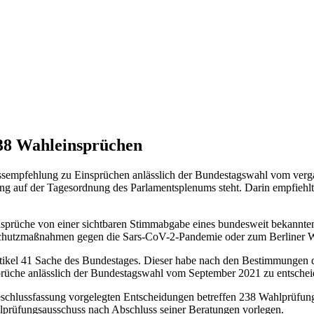
38 Wahleinsprüchen
ussempfehlung zu Einsprüchen anlässlich der Bundestagswahl vom ver
ng auf der Tagesordnung des Parlamentsplenums steht. Darin empfieh
nsprüche von einer sichtbaren Stimmabgabe eines bundesweit bekannten
ionsschutzmaßnahmen gegen die Sars-CoV-2-Pandemie oder zum Berliner
Artikel 41 Sache des Bundestages. Dieser habe nach den Bestimmungen
rüche anlässlich der Bundestagswahl vom September 2021 zu entschei
schlussfassung vorgelegten Entscheidungen betreffen 238 Wahlprüfungsv
prüfungsausschuss nach Abschluss seiner Beratungen vorlegen.