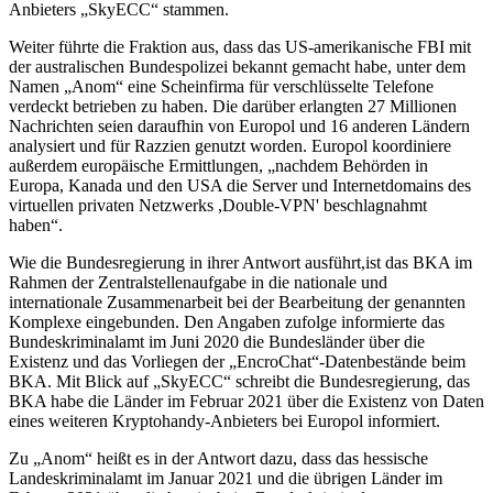
Anbieters „SkyECC“ stammen.
Weiter führte die Fraktion aus, dass das US-amerikanische FBI mit
der australischen Bundespolizei bekannt gemacht habe, unter dem
Namen „Anom“ eine Scheinfirma für verschlüsselte Telefone
verdeckt betrieben zu haben. Die darüber erlangten 27 Millionen
Nachrichten seien daraufhin von Europol und 16 anderen Ländern
analysiert und für Razzien genutzt worden. Europol koordiniere
außerdem europäische Ermittlungen, „nachdem Behörden in
Europa, Kanada und den USA die Server und Internetdomains des
virtuellen privaten Netzwerks ,Double-VPN' beschlagnahmt
haben“.
Wie die Bundesregierung in ihrer Antwort ausführt,ist das BKA im
Rahmen der Zentralstellenaufgabe in die nationale und
internationale Zusammenarbeit bei der Bearbeitung der genannten
Komplexe eingebunden. Den Angaben zufolge informierte das
Bundeskriminalamt im Juni 2020 die Bundesländer über die
Existenz und das Vorliegen der „EncroChat“-Datenbestände beim
BKA. Mit Blick auf „SkyECC“ schreibt die Bundesregierung, das
BKA habe die Länder im Februar 2021 über die Existenz von Daten
eines weiteren Kryptohandy-Anbieters bei Europol informiert.
Zu „Anom“ heißt es in der Antwort dazu, dass das hessische
Landeskriminalamt im Januar 2021 und die übrigen Länder im