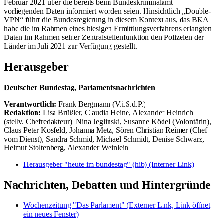
Februar 2021 über die bereits beim Bundeskriminalamt
vorliegenden Daten informiert worden seien. Hinsichtlich „Double-
VPN“ führt die Bundesregierung in diesem Kontext aus, das BKA
habe die im Rahmen eines hiesigen Ermittlungsverfahrens erlangten
Daten im Rahmen seiner Zentralstellenfunktion den Polizeien der
Länder im Juli 2021 zur Verfügung gestellt.
Herausgeber
Deutscher Bundestag, Parlamentsnachrichten
Verantwortlich:
Frank Bergmann (V.i.S.d.P.)
Redaktion:
Lisa Brüßler, Claudia Heine, Alexander Heinrich
(stellv. Chefredakteur), Nina Jeglinski,
Susanne Ködel (Volontärin),
Claus Peter Kosfeld, Johanna Metz, Sören Christian Reimer (Chef
vom Dienst), Sandra Schmid, Michael Schmidt, Denise Schwarz,
Helmut Stoltenberg, Alexander Weinlein
Herausgeber "heute im bundestag" (hib)
(Interner Link)
Nachrichten, Debatten und Hintergründe
Wochenzeitung "Das Parlament"
(Externer Link, Link öffnet
ein neues Fenster)