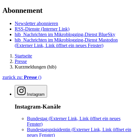
Abonnement
Newsletter abonnieren
RSS-Dienste
(Interner Link)
hib_Nachrichten im Mikroblogging-Dienst BlueSky
hib_Nachrichten im Mikroblogging-Dienst Mastodon
(Externer Link, Link öffnet ein neues Fenster)
Startseite
Presse
Kurzmeldungen (hib)
zurück zu:
Presse
()
Instagram
Instagram-Kanäle
Bundestag
(Externer Link, Link öffnet ein neues
Fenster)
Bundestagspräsidentin
(Externer Link, Link öffnet ein
neues Fenster)