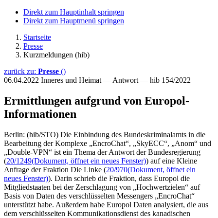
Direkt zum Hauptinhalt springen
Direkt zum Hauptmenü springen
Startseite
Presse
Kurzmeldungen (hib)
zurück zu:
Presse
()
06.04.2022
Inneres und Heimat — Antwort — hib 154/2022
Ermittlungen aufgrund von Europol-
Informationen
Berlin: (hib/STO) Die Einbindung des Bundeskriminalamts in die
Bearbeitung der Komplexe „EncroChat“, „SkyECC“, „Anom“ und
„Double-VPN“ ist ein Thema der Antwort der Bundesregierung
(
20/1249
(Dokument, öffnet ein neues Fenster)
) auf eine Kleine
Anfrage der Fraktion Die Linke (
20/970
(Dokument, öffnet ein
neues Fenster)
). Darin schrieb die Fraktion, dass Europol die
Mitgliedstaaten bei der Zerschlagung von „Hochwertzielen“ auf
Basis von Daten des verschlüsselten Messengers „EncroChat“
unterstützt habe. Außerdem habe Europol Daten analysiert, die aus
dem verschlüsselten Kommunikationsdienst des kanadischen