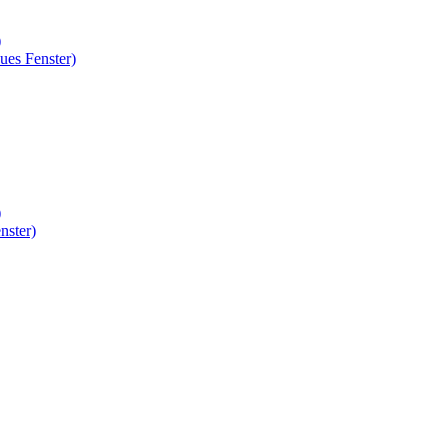
)
ues Fenster)
)
nster)