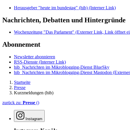
Herausgeber "heute im bundestag" (hib)
(Interner Link)
Nachrichten, Debatten und Hintergründe
Wochenzeitung "Das Parlament"
(Externer Link, Link öffnet ei
Abonnement
Newsletter abonnieren
RSS-Dienste
(Interner Link)
hib_Nachrichten im Mikroblogging-Dienst BlueSky
hib_Nachrichten im Mikroblogging-Dienst Mastodon
(Externer
Startseite
Presse
Kurzmeldungen (hib)
zurück zu:
Presse
()
Instagram