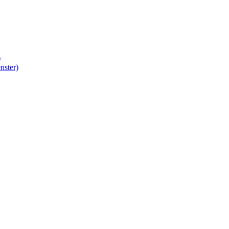
)
nster)