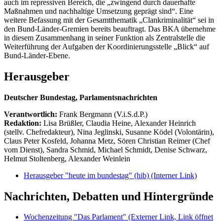
auch im repressiven Bereich, die „zwingend durch dauerhafte
Maßnahmen und nachhaltige Umsetzung geprägt sind“. Eine
weitere Befassung mit der Gesamtthematik „Clankriminalität“ sei in
den Bund-Länder-Gremien bereits beauftragt. Das BKA übernehme
in diesem Zusammenhang in seiner Funktion als Zentralstelle die
Weiterführung der Aufgaben der Koordinierungsstelle „Blick“ auf
Bund-Länder-Ebene.
Herausgeber
Deutscher Bundestag, Parlamentsnachrichten
Verantwortlich:
Frank Bergmann (V.i.S.d.P.)
Redaktion:
Lisa Brüßler, Claudia Heine, Alexander Heinrich
(stellv. Chefredakteur), Nina Jeglinski,
Susanne Ködel (Volontärin),
Claus Peter Kosfeld, Johanna Metz, Sören Christian Reimer (Chef
vom Dienst), Sandra Schmid, Michael Schmidt, Denise Schwarz,
Helmut Stoltenberg, Alexander Weinlein
Herausgeber "heute im bundestag" (hib)
(Interner Link)
Nachrichten, Debatten und Hintergründe
Wochenzeitung "Das Parlament"
(Externer Link, Link öffnet