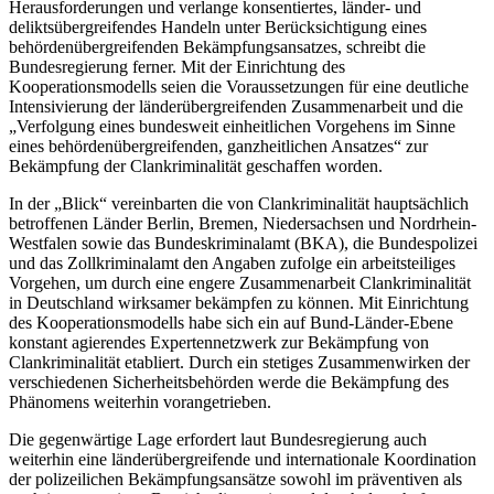
Herausforderungen und verlange konsentiertes, länder- und
deliktsübergreifendes Handeln unter Berücksichtigung eines
behördenübergreifenden Bekämpfungsansatzes, schreibt die
Bundesregierung ferner. Mit der Einrichtung des
Kooperationsmodells seien die Voraussetzungen für eine deutliche
Intensivierung der länderübergreifenden Zusammenarbeit und die
„Verfolgung eines bundesweit einheitlichen Vorgehens im Sinne
eines behördenübergreifenden, ganzheitlichen Ansatzes“ zur
Bekämpfung der Clankriminalität geschaffen worden.
In der „Blick“ vereinbarten die von Clankriminalität hauptsächlich
betroffenen Länder Berlin, Bremen, Niedersachsen und Nordrhein-
Westfalen sowie das Bundeskriminalamt (BKA), die Bundespolizei
und das Zollkriminalamt den Angaben zufolge ein arbeitsteiliges
Vorgehen, um durch eine engere Zusammenarbeit Clankriminalität
in Deutschland wirksamer bekämpfen zu können. Mit Einrichtung
des Kooperationsmodells habe sich ein auf Bund-Länder-Ebene
konstant agierendes Expertennetzwerk zur Bekämpfung von
Clankriminalität etabliert. Durch ein stetiges Zusammenwirken der
verschiedenen Sicherheitsbehörden werde die Bekämpfung des
Phänomens weiterhin vorangetrieben.
Die gegenwärtige Lage erfordert laut Bundesregierung auch
weiterhin eine länderübergreifende und internationale Koordination
der polizeilichen Bekämpfungsansätze sowohl im präventiven als