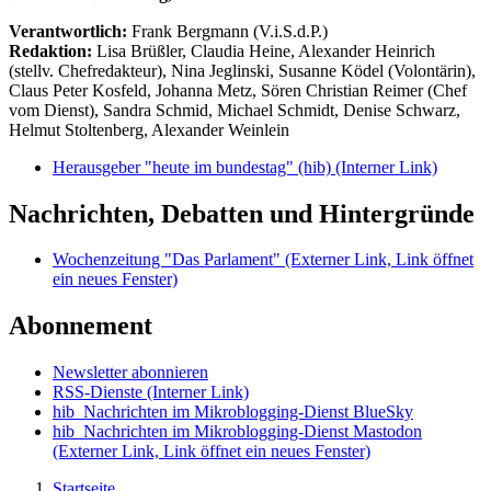
Verantwortlich:
Frank Bergmann (V.i.S.d.P.)
Redaktion:
Lisa Brüßler, Claudia Heine, Alexander Heinrich
(stellv. Chefredakteur), Nina Jeglinski,
Susanne Ködel (Volontärin),
Claus Peter Kosfeld, Johanna Metz, Sören Christian Reimer (Chef
vom Dienst), Sandra Schmid, Michael Schmidt, Denise Schwarz,
Helmut Stoltenberg, Alexander Weinlein
Herausgeber "heute im bundestag" (hib)
(Interner Link)
Nachrichten, Debatten und Hintergründe
Wochenzeitung "Das Parlament"
(Externer Link, Link öffnet
ein neues Fenster)
Abonnement
Newsletter abonnieren
RSS-Dienste
(Interner Link)
hib_Nachrichten im Mikroblogging-Dienst BlueSky
hib_Nachrichten im Mikroblogging-Dienst Mastodon
(Externer Link, Link öffnet ein neues Fenster)
Startseite