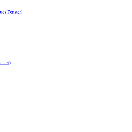
)
ues Fenster)
)
nster)