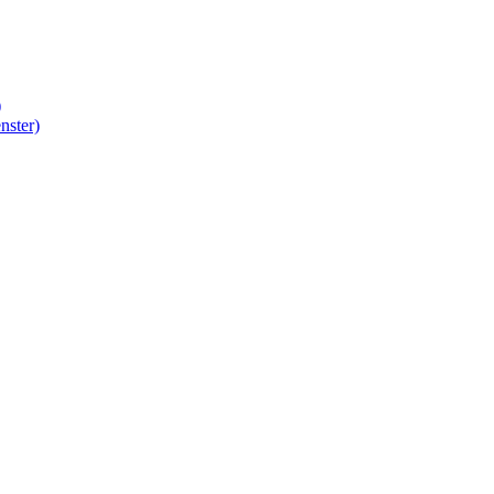
)
nster)