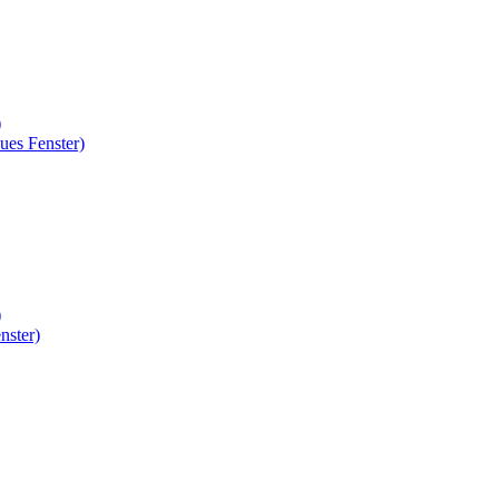
)
ues Fenster)
)
nster)