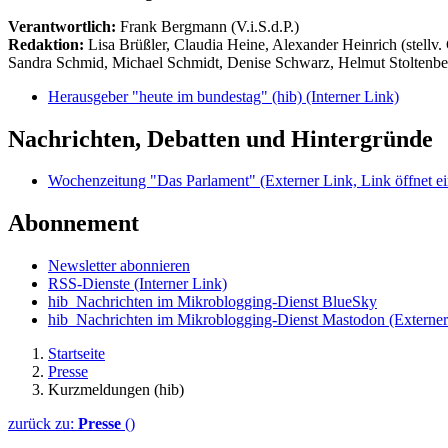
Verantwortlich:
Frank Bergmann (V.i.S.d.P.)
Redaktion:
Lisa Brüßler, Claudia Heine, Alexander Heinrich (stellv.
Sandra Schmid, Michael Schmidt, Denise Schwarz, Helmut Stoltenbe
Herausgeber "heute im bundestag" (hib)
(Interner Link)
Nachrichten, Debatten und Hintergründe
Wochenzeitung "Das Parlament"
(Externer Link, Link öffnet ei
Abonnement
Newsletter abonnieren
RSS-Dienste
(Interner Link)
hib_Nachrichten im Mikroblogging-Dienst BlueSky
hib_Nachrichten im Mikroblogging-Dienst Mastodon
(Externer
Startseite
Presse
Kurzmeldungen (hib)
zurück zu:
Presse
()