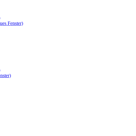
)
ues Fenster)
)
nster)