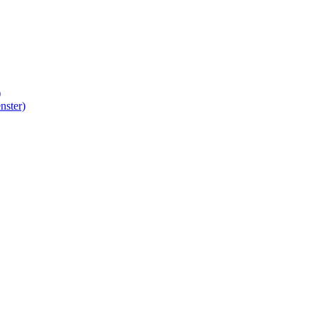
)
nster)