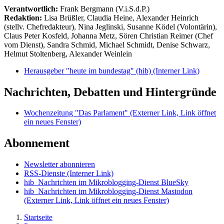
Verantwortlich:
Frank Bergmann (V.i.S.d.P.)
Redaktion:
Lisa Brüßler, Claudia Heine, Alexander Heinrich
(stellv. Chefredakteur), Nina Jeglinski,
Susanne Ködel (Volontärin),
Claus Peter Kosfeld, Johanna Metz, Sören Christian Reimer (Chef
vom Dienst), Sandra Schmid, Michael Schmidt, Denise Schwarz,
Helmut Stoltenberg, Alexander Weinlein
Herausgeber "heute im bundestag" (hib)
(Interner Link)
Nachrichten, Debatten und Hintergründe
Wochenzeitung "Das Parlament"
(Externer Link, Link öffnet
ein neues Fenster)
Abonnement
Newsletter abonnieren
RSS-Dienste
(Interner Link)
hib_Nachrichten im Mikroblogging-Dienst BlueSky
hib_Nachrichten im Mikroblogging-Dienst Mastodon
(Externer Link, Link öffnet ein neues Fenster)
Startseite