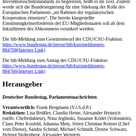
Investitionsschutzstandards zu begrenzen, heißt es im Text. Zudem
werde sich die Bundesregierung für eine Stärkung der Rolle des
Europäischen Parlaments „im Rahmen der regulatorischen
Kooperation einsetzen“. Die bereits klargestellte
Einstimmigkeitserfordernis der EU-Mitgliedsstaaten soll ab dem
Inkrafttreten des Abkommens verankert werden.
Die hib-Meldung zum Gesetzentwurf der CDU/CSU-Fraktion:
https://www.bundestag.de/presse/hib/kurzmeldungen-
884708
(Interner Link)
Die hib-Meldung zum Antrag der CDU/CSU-Fraktion:
https://www.bundestag.de/presse/hib/kurzmeldungen-
884766
(Interner Link)
Herausgeber
Deutscher Bundestag, Parlamentsnachrichten
Verantwortlich:
Frank Bergmann (V.i.S.d.P.)
Redaktion:
Lisa Brüßler, Claudia Heine, Alexander Heinrich
(stellv. Chefredakteur), Nina Jeglinski,
Susanne Ködel (Volontärin),
Claus Peter Kosfeld, Johanna Metz, Sören Christian Reimer (Chef
vom Dienst), Sandra Schmid, Michael Schmidt, Denise Schwarz,
Helmut Stoltenberg, Alexander Weinlein