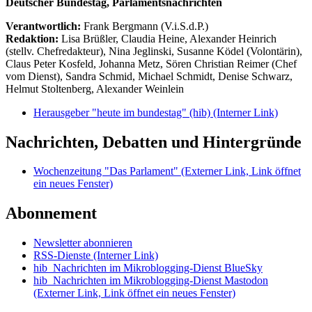
Deutscher Bundestag, Parlamentsnachrichten
Verantwortlich:
Frank Bergmann (V.i.S.d.P.)
Redaktion:
Lisa Brüßler, Claudia Heine, Alexander Heinrich
(stellv. Chefredakteur), Nina Jeglinski,
Susanne Ködel (Volontärin),
Claus Peter Kosfeld, Johanna Metz, Sören Christian Reimer (Chef
vom Dienst), Sandra Schmid, Michael Schmidt, Denise Schwarz,
Helmut Stoltenberg, Alexander Weinlein
Herausgeber "heute im bundestag" (hib)
(Interner Link)
Nachrichten, Debatten und Hintergründe
Wochenzeitung "Das Parlament"
(Externer Link, Link öffnet
ein neues Fenster)
Abonnement
Newsletter abonnieren
RSS-Dienste
(Interner Link)
hib_Nachrichten im Mikroblogging-Dienst BlueSky
hib_Nachrichten im Mikroblogging-Dienst Mastodon
(Externer Link, Link öffnet ein neues Fenster)