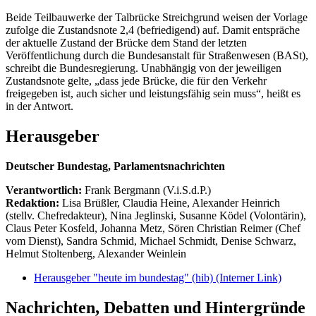
Beide Teilbauwerke der Talbrücke Streichgrund weisen der Vorlage
zufolge die Zustandsnote 2,4 (befriedigend) auf. Damit entspräche
der aktuelle Zustand der Brücke dem Stand der letzten
Veröffentlichung durch die Bundesanstalt für Straßenwesen (BASt),
schreibt die Bundesregierung. Unabhängig von der jeweiligen
Zustandsnote gelte, „dass jede Brücke, die für den Verkehr
freigegeben ist, auch sicher und leistungsfähig sein muss“, heißt es
in der Antwort.
Herausgeber
Deutscher Bundestag, Parlamentsnachrichten
Verantwortlich:
Frank Bergmann (V.i.S.d.P.)
Redaktion:
Lisa Brüßler, Claudia Heine, Alexander Heinrich
(stellv. Chefredakteur), Nina Jeglinski,
Susanne Ködel (Volontärin),
Claus Peter Kosfeld, Johanna Metz, Sören Christian Reimer (Chef
vom Dienst), Sandra Schmid, Michael Schmidt, Denise Schwarz,
Helmut Stoltenberg, Alexander Weinlein
Herausgeber "heute im bundestag" (hib)
(Interner Link)
Nachrichten, Debatten und Hintergründe