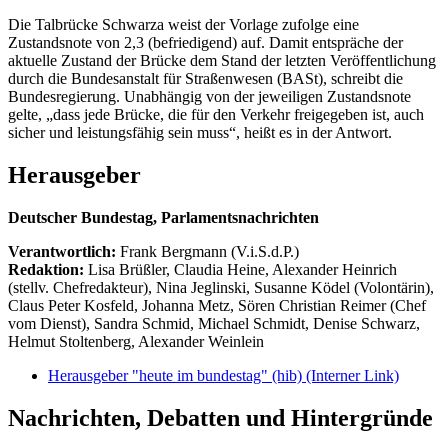
Die Talbrücke Schwarza weist der Vorlage zufolge eine
Zustandsnote von 2,3 (befriedigend) auf. Damit entspräche der
aktuelle Zustand der Brücke dem Stand der letzten Veröffentlichung
durch die Bundesanstalt für Straßenwesen (BASt), schreibt die
Bundesregierung. Unabhängig von der jeweiligen Zustandsnote
gelte, „dass jede Brücke, die für den Verkehr freigegeben ist, auch
sicher und leistungsfähig sein muss“, heißt es in der Antwort.
Herausgeber
Deutscher Bundestag, Parlamentsnachrichten
Verantwortlich:
Frank Bergmann (V.i.S.d.P.)
Redaktion:
Lisa Brüßler, Claudia Heine, Alexander Heinrich
(stellv. Chefredakteur), Nina Jeglinski,
Susanne Ködel (Volontärin),
Claus Peter Kosfeld, Johanna Metz, Sören Christian Reimer (Chef
vom Dienst), Sandra Schmid, Michael Schmidt, Denise Schwarz,
Helmut Stoltenberg, Alexander Weinlein
Herausgeber "heute im bundestag" (hib)
(Interner Link)
Nachrichten, Debatten und Hintergründe