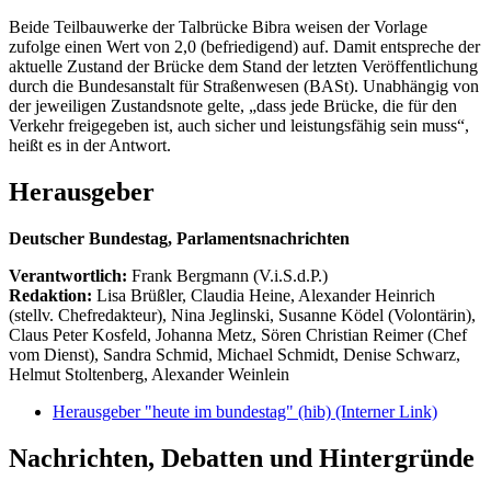
Beide Teilbauwerke der Talbrücke Bibra weisen der Vorlage
zufolge einen Wert von 2,0 (befriedigend) auf. Damit entspreche der
aktuelle Zustand der Brücke dem Stand der letzten Veröffentlichung
durch die Bundesanstalt für Straßenwesen (BASt). Unabhängig von
der jeweiligen Zustandsnote gelte, „dass jede Brücke, die für den
Verkehr freigegeben ist, auch sicher und leistungsfähig sein muss“,
heißt es in der Antwort.
Herausgeber
Deutscher Bundestag, Parlamentsnachrichten
Verantwortlich:
Frank Bergmann (V.i.S.d.P.)
Redaktion:
Lisa Brüßler, Claudia Heine, Alexander Heinrich
(stellv. Chefredakteur), Nina Jeglinski,
Susanne Ködel (Volontärin),
Claus Peter Kosfeld, Johanna Metz, Sören Christian Reimer (Chef
vom Dienst), Sandra Schmid, Michael Schmidt, Denise Schwarz,
Helmut Stoltenberg, Alexander Weinlein
Herausgeber "heute im bundestag" (hib)
(Interner Link)
Nachrichten, Debatten und Hintergründe