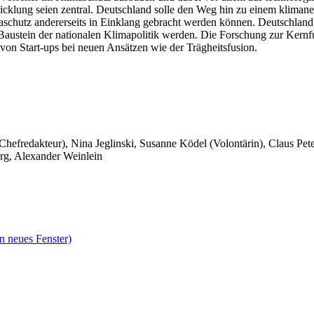
lung seien zentral. Deutschland solle den Weg hin zu einem klimaneut
maschutz andererseits in Einklang gebracht werden können. Deutschl
austein der nationalen Klimapolitik werden. Die Forschung zur Kernf
on Start-ups bei neuen Ansätzen wie der Trägheitsfusion.
 Chefredakteur), Nina Jeglinski,
Susanne Ködel (Volontärin),
Claus Pet
rg, Alexander Weinlein
n neues Fenster)