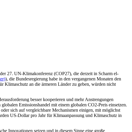
d der 27. UN-Klimakonferenz (COP27), die derzeit in Scharm el-
er)
), die Bundesregierung habe in den vergangenen Monaten den
 für Klimaschutz an die ärmeren Länder zu geben, würden nicht
en Herausforderung besser kooperieren und mehr Anstrengungen
globalen Emissionshandel mit einem globalen CO2-Preis einsetzen.
 oder sich auf vergleichbare Mechanismen einigen, mit möglichst
lliarden US-Dollar pro Jahr für Klimaanpassung und Klimaschutz in
sche Innovationen setzen und in diesem Sinne eine große