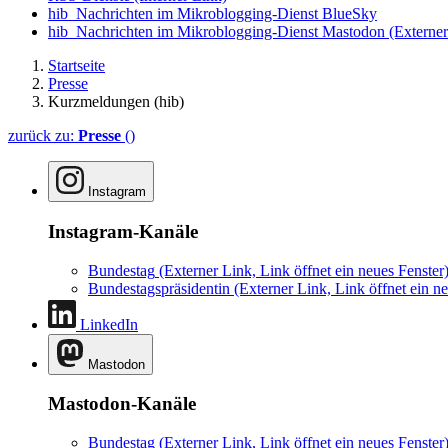
hib_Nachrichten im Mikroblogging-Dienst BlueSky
hib_Nachrichten im Mikroblogging-Dienst Mastodon
(Externer
Startseite
Presse
Kurzmeldungen (hib)
zurück zu:
Presse
()
Instagram
Instagram-Kanäle
Bundestag
(Externer Link, Link öffnet ein neues Fenster
Bundestagspräsidentin
(Externer Link, Link öffnet ein ne
LinkedIn
Mastodon
Mastodon-Kanäle
Bundestag
(Externer Link, Link öffnet ein neues Fenster