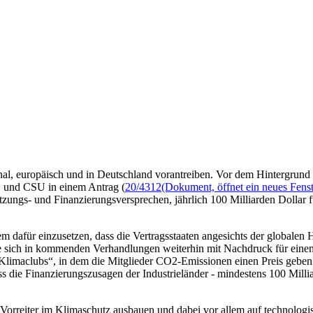
onal, europäisch und in Deutschland vorantreiben. Vor dem Hintergrun
U und CSU in einem Antrag (
20/4312
(Dokument, öffnet ein neues Fenst
etzungs- und Finanzierungsversprechen, jährlich 100 Milliarden Dollar
rem dafür einzusetzen, dass die Vertragsstaaten angesichts der global
sich in kommenden Verhandlungen weiterhin mit Nachdruck für einen 
„Klimaclubs“, in dem die Mitglieder CO2-Emissionen einen Preis geben
dass die Finanzierungszusagen der Industrieländer - mindestens 100 Mi
 Vorreiter im Klimaschutz ausbauen und dabei vor allem auf technologi