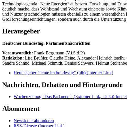
Technologieagenda „Neue Energien“ aufsetzen. Forschung und Entwick
deutlich mache, dass Wohlstand und Wachstum einerseits sowie Kli
und Nutzungstechnologien müssten ebenfalls zu einem wesentlichen B
Großforschungseinrichtungen, sondern auch durch die Unterstützung v
Herausgeber
Deutscher Bundestag, Parlamentsnachrichten
Verantwortlich:
Frank Bergmann (V.i.S.d.P.)
Redaktion:
Lisa Brüßler, Claudia Heine, Alexander Heinrich (stellv.
Sandra Schmid, Michael Schmidt, Denise Schwarz, Helmut Stoltenbe
Herausgeber "heute im bundestag" (hib)
(Interner Link)
Nachrichten, Debatten und Hintergründe
Wochenzeitung "Das Parlament"
(Externer Link, Link öffnet ei
Abonnement
Newsletter abonnieren
RSS-Dienste
(Interner Link)