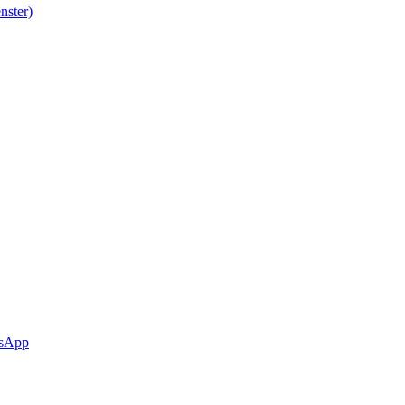
nster)
sApp