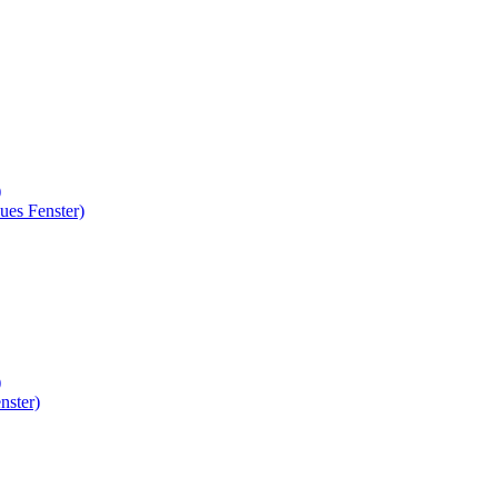
)
ues Fenster)
)
nster)