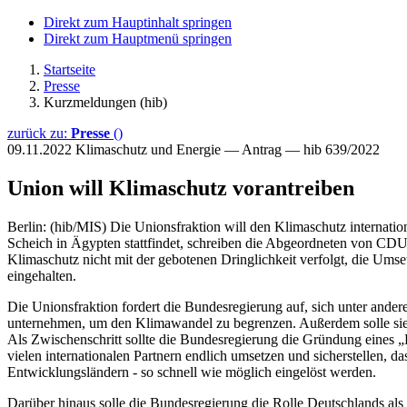
Direkt zum Hauptinhalt springen
Direkt zum Hauptmenü springen
Startseite
Presse
Kurzmeldungen (hib)
zurück zu:
Presse
()
09.11.2022
Klimaschutz und Energie — Antrag — hib 639/2022
Union will Klimaschutz vorantreiben
Berlin: (hib/MIS) Die Unionsfraktion will den Klimaschutz internati
Scheich in Ägypten stattfindet, schreiben die Abgeordneten von CD
Klimaschutz nicht mit der gebotenen Dringlichkeit verfolgt, die Ums
eingehalten.
Die Unionsfraktion fordert die Bundesregierung auf, sich unter ande
unternehmen, um den Klimawandel zu begrenzen. Außerdem solle sie 
Als Zwischenschritt sollte die Bundesregierung die Gründung eines 
vielen internationalen Partnern endlich umsetzen und sicherstellen, 
Entwicklungsländern - so schnell wie möglich eingelöst werden.
Darüber hinaus solle die Bundesregierung die Rolle Deutschlands als