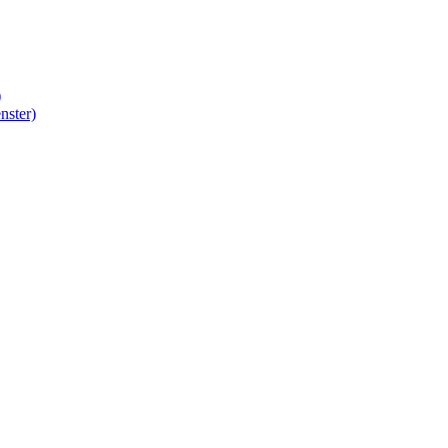
)
nster)