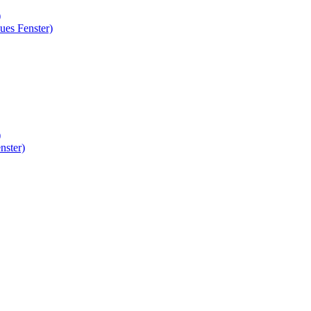
)
ues Fenster)
)
nster)