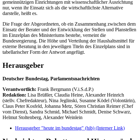
gemeinnützigen Einrichtungen mit wissenschaftlicher Ausrichtung
nur, wenn ihr Einsatz sich als die wirtschaftlichste Alternative
darstelle, heißt es.
Die Frage der Abgeordneten, ob ein Zusammenhang zwischen dem
Einsatz der Berater und der Entwicklung der Stellen und Planstellen
im Einzelplan des Ministeriums bestehe, verneint die
Bundesregierung. Die Höhe und Verteilung der Haushaltsmittel für
externe Beratung in den jeweiligen Titeln des Einzelplans sind in
tabellarischer Form der Antwort angefügt.
Herausgeber
Deutscher Bundestag, Parlamentsnachrichten
Verantwortlich:
Frank Bergmann (V.i.S.d.P.)
Redaktion:
Lisa Brüßler, Claudia Heine, Alexander Heinrich
(stellv. Chefredakteur), Nina Jeglinski,
Susanne Ködel (Volontärin),
Claus Peter Kosfeld, Johanna Metz, Sören Christian Reimer (Chef
vom Dienst), Sandra Schmid, Michael Schmidt, Denise Schwarz,
Helmut Stoltenberg, Alexander Weinlein
Herausgeber "heute im bundestag" (hib)
(Interner Link)