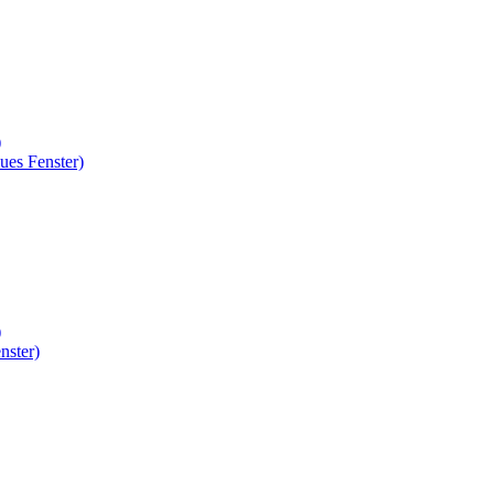
)
ues Fenster)
)
nster)