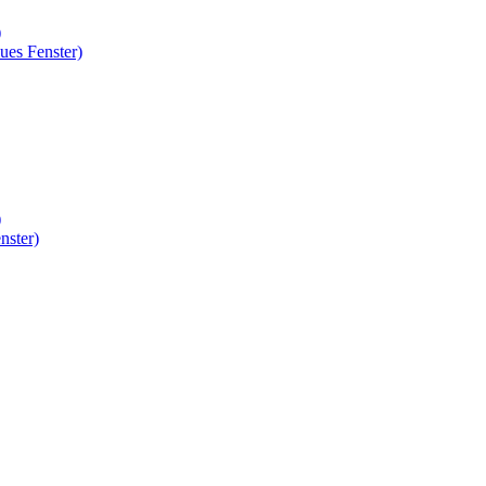
)
ues Fenster)
)
nster)