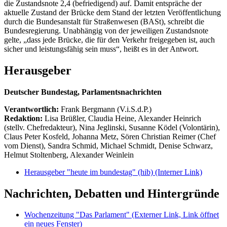
die Zustandsnote 2,4 (befriedigend) auf. Damit entspräche der
aktuelle Zustand der Brücke dem Stand der letzten Veröffentlichung
durch die Bundesanstalt für Straßenwesen (BASt), schreibt die
Bundesregierung. Unabhängig von der jeweiligen Zustandsnote
gelte, „dass jede Brücke, die für den Verkehr freigegeben ist, auch
sicher und leistungsfähig sein muss“, heißt es in der Antwort.
Herausgeber
Deutscher Bundestag, Parlamentsnachrichten
Verantwortlich:
Frank Bergmann (V.i.S.d.P.)
Redaktion:
Lisa Brüßler, Claudia Heine, Alexander Heinrich
(stellv. Chefredakteur), Nina Jeglinski,
Susanne Ködel (Volontärin),
Claus Peter Kosfeld, Johanna Metz, Sören Christian Reimer (Chef
vom Dienst), Sandra Schmid, Michael Schmidt, Denise Schwarz,
Helmut Stoltenberg, Alexander Weinlein
Herausgeber "heute im bundestag" (hib)
(Interner Link)
Nachrichten, Debatten und Hintergründe
Wochenzeitung "Das Parlament"
(Externer Link, Link öffnet
ein neues Fenster)