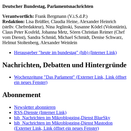
Deutscher Bundestag, Parlamentsnachrichten
Verantwortlich:
Frank Bergmann (V.i.S.d.P.)
Redaktion:
Lisa Brüßler, Claudia Heine, Alexander Heinrich
(stellv. Chefredakteur), Nina Jeglinski,
Susanne Ködel (Volontärin),
Claus Peter Kosfeld, Johanna Metz, Sören Christian Reimer (Chef
vom Dienst), Sandra Schmid, Michael Schmidt, Denise Schwarz,
Helmut Stoltenberg, Alexander Weinlein
Herausgeber "heute im bundestag" (hib)
(Interner Link)
Nachrichten, Debatten und Hintergründe
Wochenzeitung "Das Parlament"
(Externer Link, Link öffnet
ein neues Fenster)
Abonnement
Newsletter abonnieren
RSS-Dienste
(Interner Link)
hib_Nachrichten im Mikroblogging-Dienst BlueSky
hib_Nachrichten im Mikroblogging-Dienst Mastodon
(Externer Link, Link öffnet ein neues Fenster)