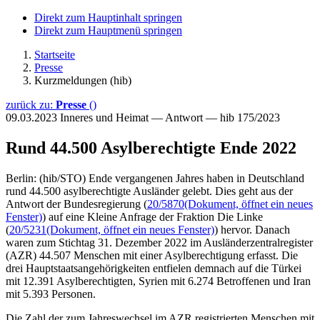
Direkt zum Hauptinhalt springen
Direkt zum Hauptmenü springen
Startseite
Presse
Kurzmeldungen (hib)
zurück zu:
Presse
()
09.03.2023
Inneres und Heimat — Antwort — hib 175/2023
Rund 44.500 Asylberechtigte Ende 2022
Berlin: (hib/STO) Ende vergangenen Jahres haben in Deutschland
rund 44.500 asylberechtigte Ausländer gelebt. Dies geht aus der
Antwort der Bundesregierung (
20/5870
(Dokument, öffnet ein neues
Fenster)
) auf eine Kleine Anfrage der Fraktion Die Linke
(
20/5231
(Dokument, öffnet ein neues Fenster)
) hervor. Danach
waren zum Stichtag 31. Dezember 2022 im Ausländerzentralregister
(AZR) 44.507 Menschen mit einer Asylberechtigung erfasst. Die
drei Hauptstaatsangehörigkeiten entfielen demnach auf die Türkei
mit 12.391 Asylberechtigten, Syrien mit 6.274 Betroffenen und Iran
mit 5.393 Personen.
Die Zahl der zum Jahreswechsel im AZR registrierten Menschen mit