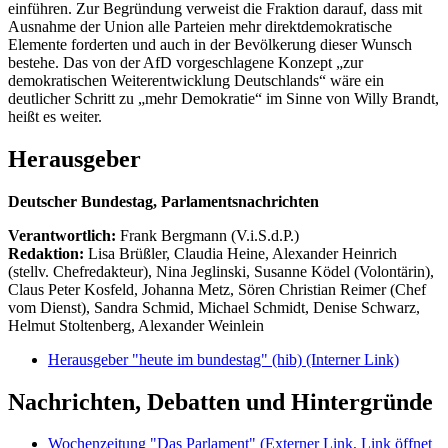
einführen. Zur Begründung verweist die Fraktion darauf, dass mit
Ausnahme der Union alle Parteien mehr direktdemokratische
Elemente forderten und auch in der Bevölkerung dieser Wunsch
bestehe. Das von der AfD vorgeschlagene Konzept „zur
demokratischen Weiterentwicklung Deutschlands“ wäre ein
deutlicher Schritt zu „mehr Demokratie“ im Sinne von Willy Brandt,
heißt es weiter.
Herausgeber
Deutscher Bundestag, Parlamentsnachrichten
Verantwortlich:
Frank Bergmann (V.i.S.d.P.)
Redaktion:
Lisa Brüßler, Claudia Heine, Alexander Heinrich
(stellv. Chefredakteur), Nina Jeglinski,
Susanne Ködel (Volontärin),
Claus Peter Kosfeld, Johanna Metz, Sören Christian Reimer (Chef
vom Dienst), Sandra Schmid, Michael Schmidt, Denise Schwarz,
Helmut Stoltenberg, Alexander Weinlein
Herausgeber "heute im bundestag" (hib)
(Interner Link)
Nachrichten, Debatten und Hintergründe
Wochenzeitung "Das Parlament"
(Externer Link, Link öffnet