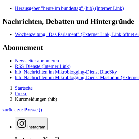
Herausgeber "heute im bundestag" (hib)
(Interner Link)
Nachrichten, Debatten und Hintergründe
Wochenzeitung "Das Parlament"
(Externer Link, Link öffnet ei
Abonnement
Newsletter abonnieren
RSS-Dienste
(Interner Link)
hib_Nachrichten im Mikroblogging-Dienst BlueSky
hib_Nachrichten im Mikroblogging-Dienst Mastodon
(Externer
Startseite
Presse
Kurzmeldungen (hib)
zurück zu:
Presse
()
Instagram