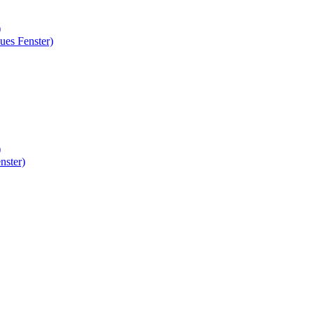
)
ues Fenster)
)
nster)