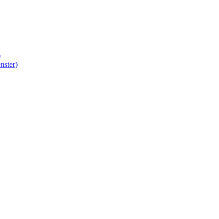
)
nster)