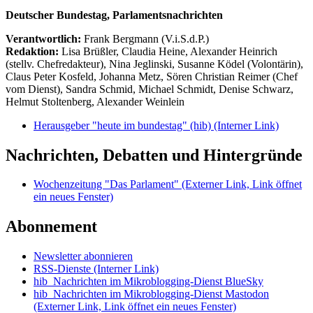
Deutscher Bundestag, Parlamentsnachrichten
Verantwortlich:
Frank Bergmann (V.i.S.d.P.)
Redaktion:
Lisa Brüßler, Claudia Heine, Alexander Heinrich
(stellv. Chefredakteur), Nina Jeglinski,
Susanne Ködel (Volontärin),
Claus Peter Kosfeld, Johanna Metz, Sören Christian Reimer (Chef
vom Dienst), Sandra Schmid, Michael Schmidt, Denise Schwarz,
Helmut Stoltenberg, Alexander Weinlein
Herausgeber "heute im bundestag" (hib)
(Interner Link)
Nachrichten, Debatten und Hintergründe
Wochenzeitung "Das Parlament"
(Externer Link, Link öffnet
ein neues Fenster)
Abonnement
Newsletter abonnieren
RSS-Dienste
(Interner Link)
hib_Nachrichten im Mikroblogging-Dienst BlueSky
hib_Nachrichten im Mikroblogging-Dienst Mastodon
(Externer Link, Link öffnet ein neues Fenster)