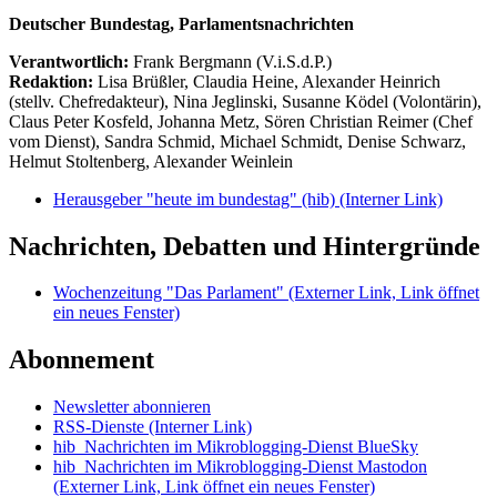
Deutscher Bundestag, Parlamentsnachrichten
Verantwortlich:
Frank Bergmann (V.i.S.d.P.)
Redaktion:
Lisa Brüßler, Claudia Heine, Alexander Heinrich
(stellv. Chefredakteur), Nina Jeglinski,
Susanne Ködel (Volontärin),
Claus Peter Kosfeld, Johanna Metz, Sören Christian Reimer (Chef
vom Dienst), Sandra Schmid, Michael Schmidt, Denise Schwarz,
Helmut Stoltenberg, Alexander Weinlein
Herausgeber "heute im bundestag" (hib)
(Interner Link)
Nachrichten, Debatten und Hintergründe
Wochenzeitung "Das Parlament"
(Externer Link, Link öffnet
ein neues Fenster)
Abonnement
Newsletter abonnieren
RSS-Dienste
(Interner Link)
hib_Nachrichten im Mikroblogging-Dienst BlueSky
hib_Nachrichten im Mikroblogging-Dienst Mastodon
(Externer Link, Link öffnet ein neues Fenster)