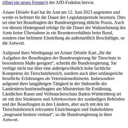
öffnet ein neues Fenster)
) der AfD-Fraktion hervor.
Ariane Désirée Kari hat ihr Amt am 12. Juni 2023 angetreten und
werde es befristet für die Dauer der Legislaturperiode besetzen. Dies
sei eine bei Beauftragten der Bundesregierung übliche Praxis. Auch
vor diesem Hintergrund erfolge für die Dauer der Wahrnehmung des
Amts keine Übernahme in ein Beamtenverhältnis beim Bund,
sondern eine befristete Einstellung als außertariflich Beschäftigte, so
die Antwort.
Aufgrund ihres Werdegangs sei Ariane Désirée Kari „für die
Aufgaben der Beauftragten der Bundesregierung für Tierschutz in
besonderem Maße geeignet“, schreibt die Bundesregierung. Sie
verfüge nicht nur über eine außergewöhnlich hohe fachliche
Kompetenz im Tierschutzbereich, sondern auch über umfangreiche
berufliche Erfahrungen als Veterinärmedizinerin. Insbesondere
aufgrund ihrer langjährigen Tätigkeit in der Stabsstelle der
Landestierschutzbeauftragten am Ministerium für Ernährung,
Ländlichen Raum und Verbraucherschutz Baden-Württemberg sei
sie mit den Strukturen und Arbeitsweisen der zuständigen Behörden
und der Beauftragten in den Ländern, aber auch mit den im
Tierschutzbereich relevanten Einrichtungen und Stakeholdern
„insgesamt bestens vertraut“, so die Bundesregierung in ihrer
Antwort.