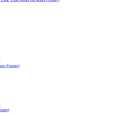
)
ues Fenster)
)
nster)