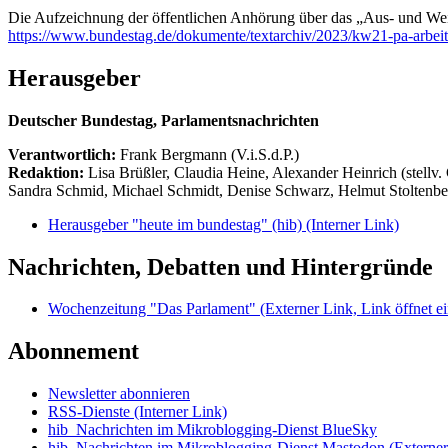
Die Aufzeichnung der öffentlichen Anhörung über das „Aus- und We
https://www.bundestag.de/dokumente/textarchiv/2023/kw21-pa-arbei
Herausgeber
Deutscher Bundestag, Parlamentsnachrichten
Verantwortlich:
Frank Bergmann (V.i.S.d.P.)
Redaktion:
Lisa Brüßler, Claudia Heine, Alexander Heinrich (stellv.
Sandra Schmid, Michael Schmidt, Denise Schwarz, Helmut Stoltenbe
Herausgeber "heute im bundestag" (hib)
(Interner Link)
Nachrichten, Debatten und Hintergründe
Wochenzeitung "Das Parlament"
(Externer Link, Link öffnet ei
Abonnement
Newsletter abonnieren
RSS-Dienste
(Interner Link)
hib_Nachrichten im Mikroblogging-Dienst BlueSky
hib_Nachrichten im Mikroblogging-Dienst Mastodon
(Externer