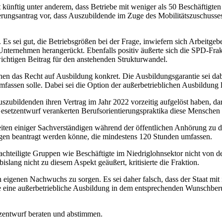
künftig unter anderem, dass Betriebe mit weniger als 50 Beschäftigten
erungsantrag vor, dass Auszubildende im Zuge des Mobilitätszuschusse
 sei gut, die Betriebsgrößen bei der Frage, inwiefern sich Arbeitgeb
n Unternehmen herangerückt. Ebenfalls positiv äußerte sich die SPD-Fr
 wichtigen Beitrag für den anstehenden Strukturwandel.
n das Recht auf Ausbildung konkret. Die Ausbildungsgarantie sei dabei
fassen solle. Dabei sei die Option der außerbetrieblichen Ausbildung l
szubildenden ihren Vertrag im Jahr 2022 vorzeitig aufgelöst haben, dar
Gesetzentwurf verankerten Berufsorientierungspraktika diese Menschen be
Seiten einiger Sachverständigen während der öffentlichen Anhörung zu 
ungen beantragt werden könne, die mindestens 120 Stunden umfassen.
achteiligte Gruppen wie Beschäftigte im Niedriglohnsektor nicht von 
slang nicht zu diesem Aspekt geäußert, kritisierte die Fraktion.
eigenen Nachwuchs zu sorgen. Es sei daher falsch, dass der Staat mit i
e eine außerbetriebliche Ausbildung in dem entsprechenden Wunschbe
tzentwurf beraten und abstimmen.