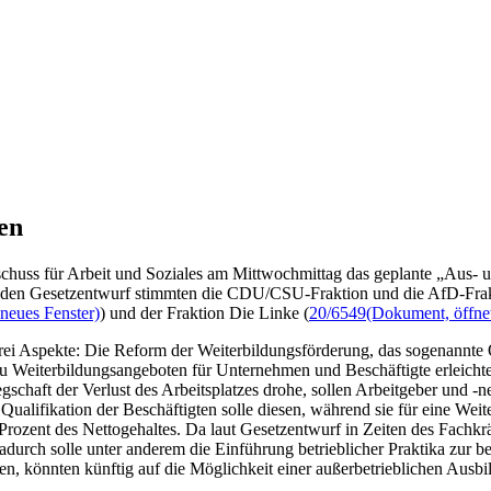
en
chuss für Arbeit und Soziales am Mittwochmittag das geplante „Aus- 
 den Gesetzentwurf stimmten die CDU/CSU-Fraktion und die AfD-Fraktio
neues Fenster)
) und der Fraktion Die Linke (
20/6549
(Dokument, öffnet
ei Aspekte: Die Reform der Weiterbildungsförderung, das sogenannte Q
 Weiterbildungsangeboten für Unternehmen und Beschäftigte erleichter
gschaft der Verlust des Arbeitsplatzes drohe, sollen Arbeitgeber und -
ualifikation der Beschäftigten solle diesen, während sie für eine Weite
rozent des Nettogehaltes. Da laut Gesetzentwurf in Zeiten des Fachkrä
rch solle unter anderem die Einführung betrieblicher Praktika zur ber
n, könnten künftig auf die Möglichkeit einer außerbetrieblichen Ausbi