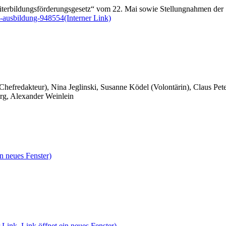
iterbildungsförderungsgesetz“ vom 22. Mai sowie Stellungnahmen der 
t-ausbildung-948554
(Interner Link)
 Chefredakteur), Nina Jeglinski,
Susanne Ködel (Volontärin),
Claus Pet
rg, Alexander Weinlein
n neues Fenster)
 Link, Link öffnet ein neues Fenster)