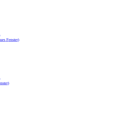
)
ues Fenster)
)
nster)