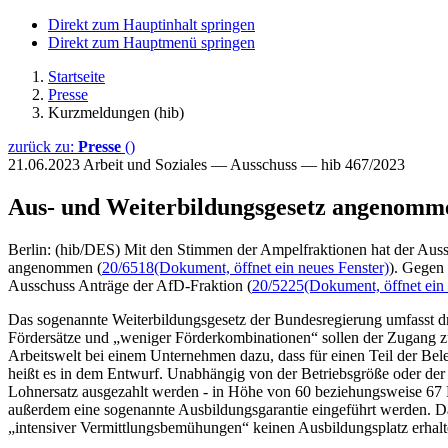
Direkt zum Hauptinhalt springen
Direkt zum Hauptmenü springen
Startseite
Presse
Kurzmeldungen (hib)
zurück zu:
Presse
()
21.06.2023
Arbeit und Soziales — Ausschuss — hib 467/2023
Aus- und Weiterbildungsgesetz angenomm
Berlin: (hib/DES) Mit den Stimmen der Ampelfraktionen hat der Auss
angenommen (
20/6518
(Dokument, öffnet ein neues Fenster)
). Gegen
Ausschuss Anträge der AfD-Fraktion (
20/5225
(Dokument, öffnet ein 
Das sogenannte Weiterbildungsgesetz der Bundesregierung umfasst dr
Fördersätze und „weniger Förderkombinationen“ sollen der Zugang zu
Arbeitswelt bei einem Unternehmen dazu, dass für einen Teil der Bele
heißt es in dem Entwurf. Unabhängig von der Betriebsgröße oder der Q
Lohnersatz ausgezahlt werden - in Höhe von 60 beziehungsweise 67 P
außerdem eine sogenannte Ausbildungsgarantie eingeführt werden. Dadu
„intensiver Vermittlungsbemühungen“ keinen Ausbildungsplatz erhalte