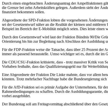
Durch einen eingebrachten Änderungsantrag der Ampelfraktionen gilt 
die Grenze bei zehn Arbeitskräften gelegen. Außerdem sieht der Änd
finanziert bekommen sollen.
Abgeordnete der SPD-Fraktion lobten die vorgesehenen Änderungen. Es
sei der Gesetzentwurf näher an die Realität der kleinen und mittlere
Beispiel im Bereich der E-Mobilität möglich seien. Dies leiste einen
Durch den Gesetzentwurf wird laut der Fraktion Bündnis 90/Die Grüne
Orientierung bis hin zur Begleitung nach Abschluss der Ausbildung um
Für die FDP-Fraktion weise die Tatsache, dass über 25 Prozent der Au
immer als passend herausstelle. Umso wichtiger sei es, durch die im 
Die CDU/CSU-Fraktion kritisierte, dass - trotz massiver Kritik von 
Vorhaben festhalte, dass das Qualifizierungsgeld nur für Weiterbild
Eine Abgeordnete der Fraktion Die Linke mahnte, dass vor allem ben
könnten. Trotz mehrfacher Nachfrage habe die Bundesregierung sich bi
Für die AfD-Fraktion sei es primär Aufgabe der Unternehmen, für den 
Rahmenbedingungen zu schaffen. Durch die Ausbildungsgarantie, di
vorbei ausgebildet.
Der Bundestag soll am Freitagvormittag abschließend über den Gese