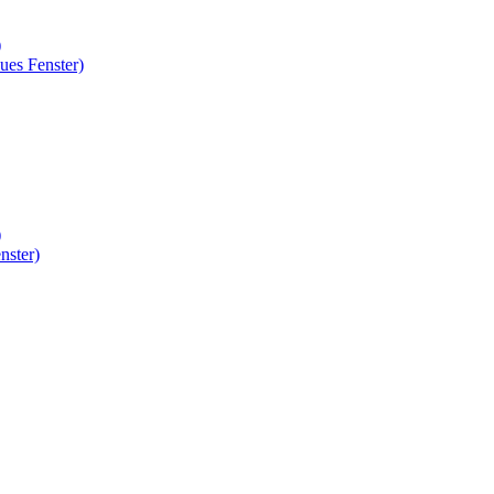
)
ues Fenster)
)
nster)