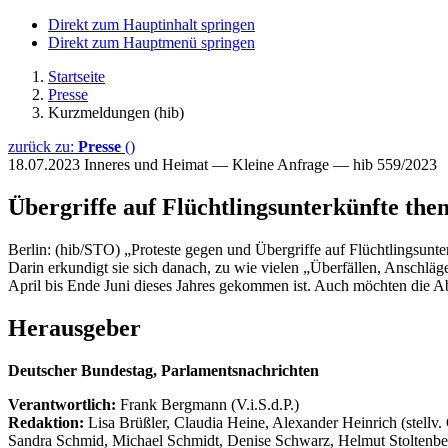
Direkt zum Hauptinhalt springen
Direkt zum Hauptmenü springen
Startseite
Presse
Kurzmeldungen (hib)
zurück zu:
Presse
()
18.07.2023
Inneres und Heimat — Kleine Anfrage — hib 559/2023
Übergriffe auf Flüchtlingsunterkünfte them
Berlin: (hib/STO) „Proteste gegen und Übergriffe auf Flüchtlingsunt
Darin erkundigt sie sich danach, zu wie vielen „Überfällen, Anschläg
April bis Ende Juni dieses Jahres gekommen ist. Auch möchten die A
Herausgeber
Deutscher Bundestag, Parlamentsnachrichten
Verantwortlich:
Frank Bergmann (V.i.S.d.P.)
Redaktion:
Lisa Brüßler, Claudia Heine, Alexander Heinrich (stellv.
Sandra Schmid, Michael Schmidt, Denise Schwarz, Helmut Stoltenbe