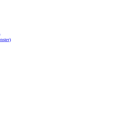
)
nster)