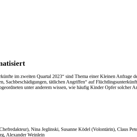
atisiert
erkünfte im zweiten Quartal 2023“ sind Thema einer Kleinen Anfrage de
en, Sachbeschädigungen, tätlichen Angriffen“ auf Flüchtlingsunterkünf
bgeordneten unter anderem wissen, wie häufig Kinder Opfer solcher A
 Chefredakteur), Nina Jeglinski,
Susanne Ködel (Volontärin),
Claus Pet
rg, Alexander Weinlein