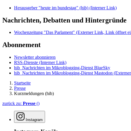
Herausgeber "heute im bundestag" (hib)
(Interner Link)
Nachrichten, Debatten und Hintergründe
Wochenzeitung "Das Parlament"
(Externer Link, Link öffnet ei
Abonnement
Newsletter abonnieren
RSS-Dienste
(Interner Link)
hib_Nachrichten im Mikroblogging-Dienst BlueSky
hib_Nachrichten im Mikroblogging-Dienst Mastodon
(Externer
Startseite
Presse
Kurzmeldungen (hib)
zurück zu:
Presse
()
Instagram