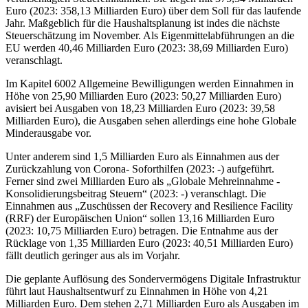
Euro (2023: 358,13 Milliarden Euro) über dem Soll für das laufende
Jahr. Maßgeblich für die Haushaltsplanung ist indes die nächste
Steuerschätzung im November. Als Eigenmittelabführungen an die
EU werden 40,46 Milliarden Euro (2023: 38,69 Milliarden Euro)
veranschlagt.
Im Kapitel 6002 Allgemeine Bewilligungen werden Einnahmen in
Höhe von 25,90 Milliarden Euro (2023: 50,27 Milliarden Euro)
avisiert bei Ausgaben von 18,23 Milliarden Euro (2023: 39,58
Milliarden Euro), die Ausgaben sehen allerdings eine hohe Globale
Minderausgabe vor.
Unter anderem sind 1,5 Milliarden Euro als Einnahmen aus der
Zurückzahlung von Corona- Soforthilfen (2023: -) aufgeführt.
Ferner sind zwei Milliarden Euro als „Globale Mehreinnahme -
Konsolidierungsbeitrag Steuern“ (2023: -) veranschlagt. Die
Einnahmen aus „Zuschüssen der Recovery and Resilience Facility
(RRF) der Europäischen Union“ sollen 13,16 Milliarden Euro
(2023: 10,75 Milliarden Euro) betragen. Die Entnahme aus der
Rücklage von 1,35 Milliarden Euro (2023: 40,51 Milliarden Euro)
fällt deutlich geringer aus als im Vorjahr.
Die geplante Auflösung des Sondervermögens Digitale Infrastruktur
führt laut Haushaltsentwurf zu Einnahmen in Höhe von 4,21
Milliarden Euro. Dem stehen 2,71 Milliarden Euro als Ausgaben im