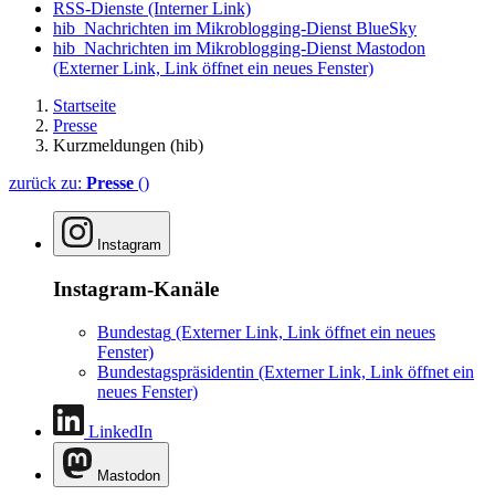
RSS-Dienste
(Interner Link)
hib_Nachrichten im Mikroblogging-Dienst BlueSky
hib_Nachrichten im Mikroblogging-Dienst Mastodon
(Externer Link, Link öffnet ein neues Fenster)
Startseite
Presse
Kurzmeldungen (hib)
zurück zu:
Presse
()
Instagram
Instagram-Kanäle
Bundestag
(Externer Link, Link öffnet ein neues
Fenster)
Bundestagspräsidentin
(Externer Link, Link öffnet ein
neues Fenster)
LinkedIn
Mastodon