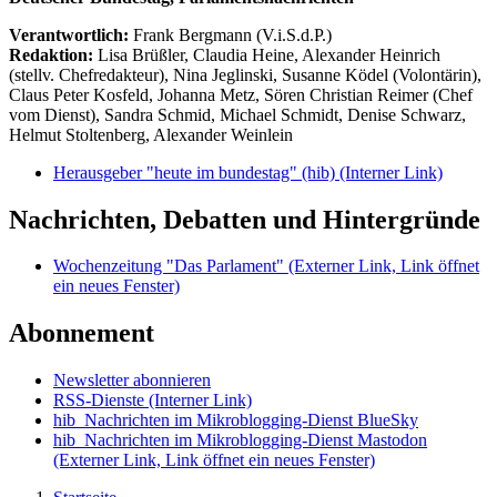
Verantwortlich:
Frank Bergmann (V.i.S.d.P.)
Redaktion:
Lisa Brüßler, Claudia Heine, Alexander Heinrich
(stellv. Chefredakteur), Nina Jeglinski,
Susanne Ködel (Volontärin),
Claus Peter Kosfeld, Johanna Metz, Sören Christian Reimer (Chef
vom Dienst), Sandra Schmid, Michael Schmidt, Denise Schwarz,
Helmut Stoltenberg, Alexander Weinlein
Herausgeber "heute im bundestag" (hib)
(Interner Link)
Nachrichten, Debatten und Hintergründe
Wochenzeitung "Das Parlament"
(Externer Link, Link öffnet
ein neues Fenster)
Abonnement
Newsletter abonnieren
RSS-Dienste
(Interner Link)
hib_Nachrichten im Mikroblogging-Dienst BlueSky
hib_Nachrichten im Mikroblogging-Dienst Mastodon
(Externer Link, Link öffnet ein neues Fenster)