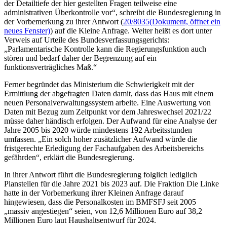
der Detailtiefe der hier gestellten Fragen teilweise eine
administrativen Überkontrolle vor“, schreibt die Bundesregierung in
der Vorbemerkung zu ihrer Antwort (
20/8035
(Dokument, öffnet ein
neues Fenster)
) auf die Kleine Anfrage. Weiter heißt es dort unter
Verweis auf Urteile des Bundesverfassungsgerichts:
„Parlamentarische Kontrolle kann die Regierungsfunktion auch
stören und bedarf daher der Begrenzung auf ein
funktionsverträgliches Maß.“
Ferner begründet das Ministerium die Schwierigkeit mit der
Ermittlung der abgefragten Daten damit, dass das Haus mit einem
neuen Personalverwaltungssystem arbeite. Eine Auswertung von
Daten mit Bezug zum Zeitpunkt vor dem Jahreswechsel 2021/22
müsse daher händisch erfolgen. Der Aufwand für eine Analyse der
Jahre 2005 bis 2020 würde mindestens 192 Arbeitsstunden
umfassen. „Ein solch hoher zusätzlicher Aufwand würde die
fristgerechte Erledigung der Fachaufgaben des Arbeitsbereichs
gefährden“, erklärt die Bundesregierung.
In ihrer Antwort führt die Bundesregierung folglich lediglich
Planstellen für die Jahre 2021 bis 2023 auf. Die Fraktion Die Linke
hatte in der Vorbemerkung ihrer Kleinen Anfrage darauf
hingewiesen, dass die Personalkosten im BMFSFJ seit 2005
„massiv angestiegen“ seien, von 12,6 Millionen Euro auf 38,2
Millionen Euro laut Haushaltsentwurf für 2024.