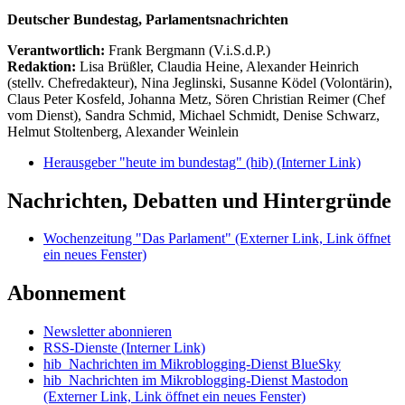
Deutscher Bundestag, Parlamentsnachrichten
Verantwortlich:
Frank Bergmann (V.i.S.d.P.)
Redaktion:
Lisa Brüßler, Claudia Heine, Alexander Heinrich
(stellv. Chefredakteur), Nina Jeglinski,
Susanne Ködel (Volontärin),
Claus Peter Kosfeld, Johanna Metz, Sören Christian Reimer (Chef
vom Dienst), Sandra Schmid, Michael Schmidt, Denise Schwarz,
Helmut Stoltenberg, Alexander Weinlein
Herausgeber "heute im bundestag" (hib)
(Interner Link)
Nachrichten, Debatten und Hintergründe
Wochenzeitung "Das Parlament"
(Externer Link, Link öffnet
ein neues Fenster)
Abonnement
Newsletter abonnieren
RSS-Dienste
(Interner Link)
hib_Nachrichten im Mikroblogging-Dienst BlueSky
hib_Nachrichten im Mikroblogging-Dienst Mastodon
(Externer Link, Link öffnet ein neues Fenster)