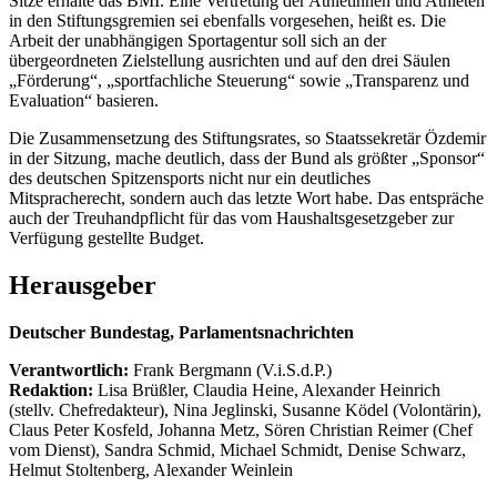
Sitze erhalte das BMI. Eine Vertretung der Athletinnen und Athleten
in den Stiftungsgremien sei ebenfalls vorgesehen, heißt es. Die
Arbeit der unabhängigen Sportagentur soll sich an der
übergeordneten Zielstellung ausrichten und auf den drei Säulen
„Förderung“, „sportfachliche Steuerung“ sowie „Transparenz und
Evaluation“ basieren.
Die Zusammensetzung des Stiftungsrates, so Staatssekretär Özdemir
in der Sitzung, mache deutlich, dass der Bund als größter „Sponsor“
des deutschen Spitzensports nicht nur ein deutliches
Mitspracherecht, sondern auch das letzte Wort habe. Das entspräche
auch der Treuhandpflicht für das vom Haushaltsgesetzgeber zur
Verfügung gestellte Budget.
Herausgeber
Deutscher Bundestag, Parlamentsnachrichten
Verantwortlich:
Frank Bergmann (V.i.S.d.P.)
Redaktion:
Lisa Brüßler, Claudia Heine, Alexander Heinrich
(stellv. Chefredakteur), Nina Jeglinski,
Susanne Ködel (Volontärin),
Claus Peter Kosfeld, Johanna Metz, Sören Christian Reimer (Chef
vom Dienst), Sandra Schmid, Michael Schmidt, Denise Schwarz,
Helmut Stoltenberg, Alexander Weinlein